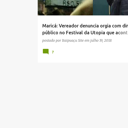
a
g
e
Maricá: Vereador denuncia orgia com di
n
público no Festival da Utopia que acon
s
nesta quinta-feira (19)
postado por
Itaipuaçu Site
em
julho 19, 2018
7