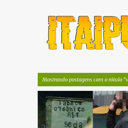
Mostrando postagens com o rótulo
P
FACEBOOK
FESTIVAL DA UTOPIA
FILIPPE POUBEL
o
s
t