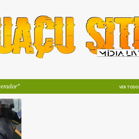
Pular para o conteúdo principal
verador
VER TODO
+
5