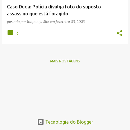
e
Caso Duda: Polícia divulga foto do suposto
n
assassino que está foragido
s
postado por
Itaipuaçu Site
em
fevereiro 03, 2023
0
MAIS POSTAGENS
Tecnologia do Blogger