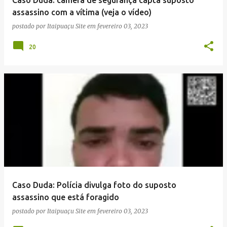
n
assassino com a vítima (veja o vídeo)
s
postado por
Itaipuaçu Site
em
fevereiro 03, 2023
20
Caso Duda: Polícia divulga foto do suposto
assassino que está foragido
postado por
Itaipuaçu Site
em
fevereiro 03, 2023