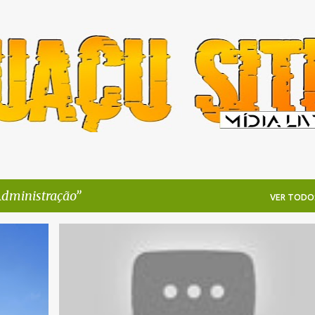
Pular para o conteúdo principal
dministração
VER TODO
+
11
ADMINISTRAÇÃO
CIDADE
CORRUPÇÃO
+
9