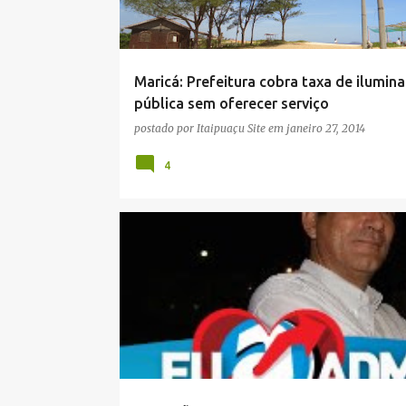
a
g
e
Maricá: Prefeitura cobra taxa de ilumin
n
pública sem oferecer serviço
s
postado por
Itaipuaçu Site
em
janeiro 27, 2014
4
ADMINISTRAÇÃO
ARTIGOS
BLOGS
COLUNIS