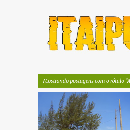
Mostrando postagens com o rótulo
A
P
ADMINISTRAÇÃO
CIDADE
CORRUPÇÃO
o
s
t