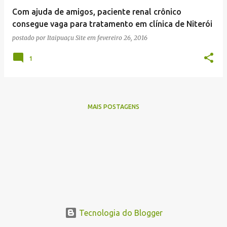
e
Com ajuda de amigos, paciente renal crônico
n
consegue vaga para tratamento em clínica de Niterói
s
postado por
Itaipuaçu Site
em
fevereiro 26, 2016
1
MAIS POSTAGENS
Tecnologia do Blogger