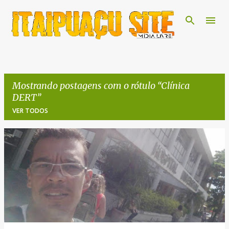
Pular para o conteúdo principal
Mostrando postagens com o rótulo
Clínica
DERT
VER TODOS
P
o
s
t
a
g