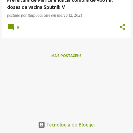
n
doses da vacina Sputnik V
s
postado por
Itaipuaçu Site
em
março 12, 2021
0
MAIS POSTAGENS
Tecnologia do Blogger