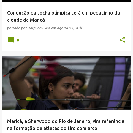
e
Condução da tocha olímpica terá um pedacinho da
n
cidade de Maricá
s
postado por
Itaipuaçu Site
em
agosto 02, 2016
0
Maricá, a Sherwood do Rio de Janeiro, vira referência
na formação de atletas do tiro com arco