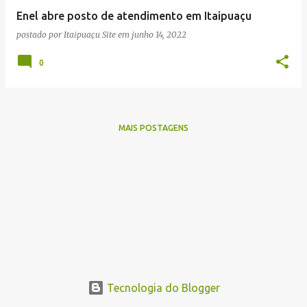
e
Enel abre posto de atendimento em Itaipuaçu
n
postado por
Itaipuaçu Site
em
junho 14, 2022
s
0
MAIS POSTAGENS
Tecnologia do Blogger