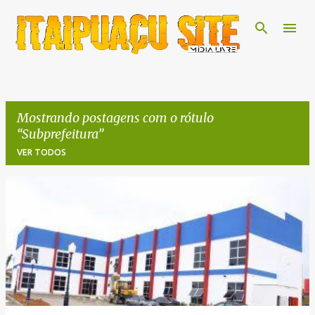
Pular para o conteúdo principal
Mostrando postagens com o rótulo
Subprefeitura
VER TODOS
P
o
s
t
a
g