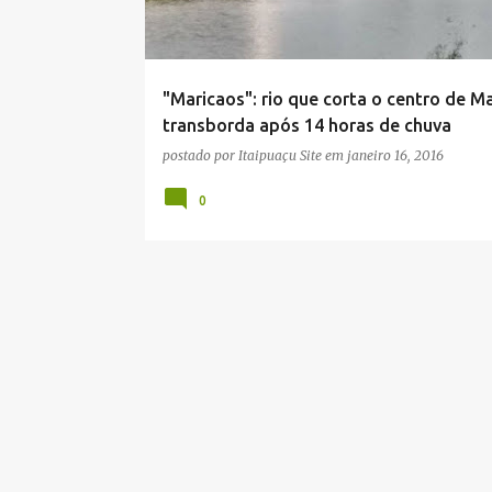
a
g
e
"Maricaos": rio que corta o centro de Ma
n
transborda após 14 horas de chuva
s
postado por
Itaipuaçu Site
em
janeiro 16, 2016
0