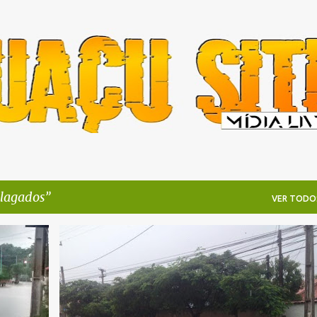
Pular para o conteúdo principal
lagados
VER TODO
+
3
ALAGADOS
CHUVAS
CIDADE
DESCASO
ITAIPUAÇU
MARICÁ
NOTÍCIAS
+
REPORTAGENS