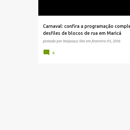
a
g
e
Carnaval: confira a programação compl
n
desfiles de blocos de rua em Maricá
s
postado por
Itaipuaçu Site
em
fevereiro 05, 2016
0