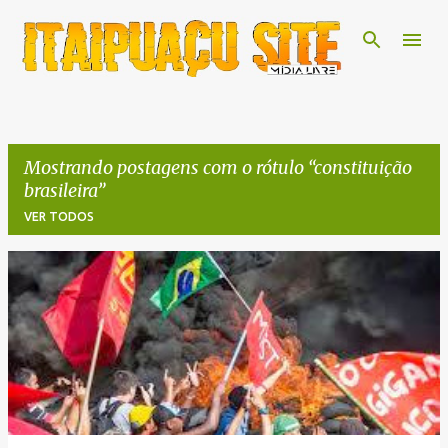
Pular para o conteúdo principal
Mostrando postagens com o rótulo
constituição
brasileira
VER TODOS
P
o
s
t
a
g