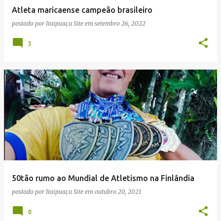
e
Atleta maricaense campeão brasileiro
n
postado por
Itaipuaçu Site
em
setembro 26, 2022
s
3
50tão rumo ao Mundial de Atletismo na Finlândia
postado por
Itaipuaçu Site
em
outubro 20, 2021
0