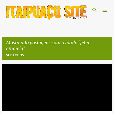
Pular para o conteúdo principal
Mostrando postagens com o rótulo
febre
amarela
VER TODOS
P
o
s
t
a
g