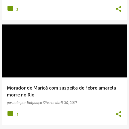
3
Morador de Maricá com suspeita de febre amarela
morre no Rio
postado por
Itaipuaçu Site
em
abril 20, 2017
1