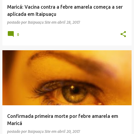
e
Maricá: Vacina contra a febre amarela começa a ser
n
aplicada em Itaipuaçu
s
postado por
Itaipuaçu Site
em
abril 28, 2017
0
Confirmada primeira morte por febre amarela em
Maricá
postado por
Itaipuaçu Site
em
abril 20, 2017