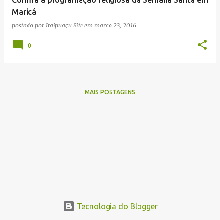
n
Maricá
s
postado por
Itaipuaçu Site
em
março 23, 2016
0
MAIS POSTAGENS
Tecnologia do Blogger