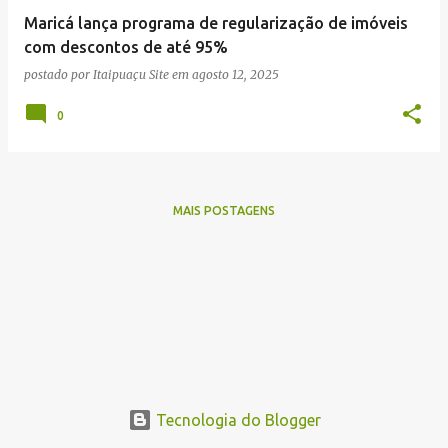
e
Maricá lança programa de regularização de imóveis
n
com descontos de até 95%
s
postado por
Itaipuaçu Site
em
agosto 12, 2025
0
MAIS POSTAGENS
Tecnologia do Blogger