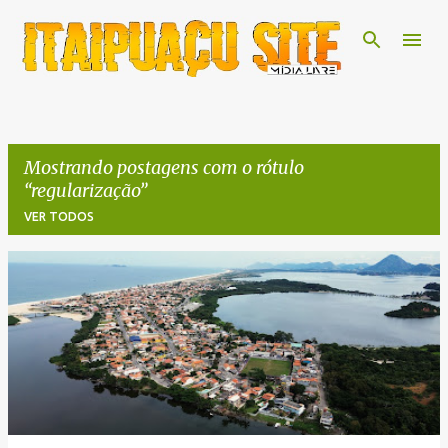
Pular para o conteúdo principal
Mostrando postagens com o rótulo
regularização
VER TODOS
P
o
s
t
a
g