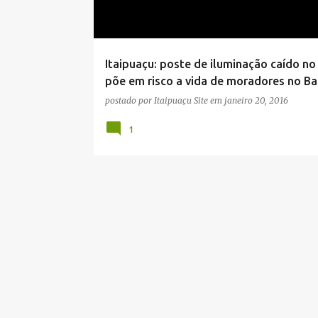
a
g
e
Itaipuaçu: poste de iluminação caído no
n
põe em risco a vida de moradores no Ba
s
postado por
Itaipuaçu Site
em
janeiro 20, 2016
1