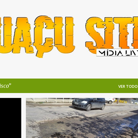
Pular para o conteúdo principal
isco
VER TODO
+
2
BURACOS
CIDADE
DESCASO
ITAIPUAÇU
+
2