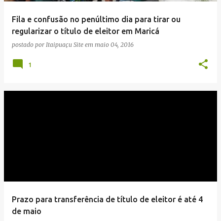
e
Fila e confusão no penúltimo dia para tirar ou
n
regularizar o título de eleitor em Maricá
s
postado por
Itaipuaçu Site
em
maio 04, 2016
1
Prazo para transferência de título de eleitor é até 4
de maio