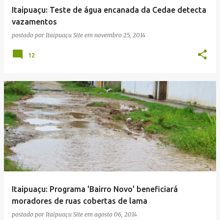
e
Itaipuaçu: Teste de água encanada da Cedae detecta
n
vazamentos
s
postado por
Itaipuaçu Site
em
novembro 25, 2014
12
Itaipuaçu: Programa 'Bairro Novo' beneficiará
moradores de ruas cobertas de lama
postado por
Itaipuaçu Site
em
agosto 06, 2014