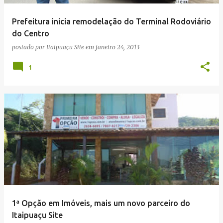
e
Prefeitura inicia remodelação do Terminal Rodoviário
n
do Centro
s
postado por
Itaipuaçu Site
em
janeiro 24, 2013
1
1ª Opção em Imóveis, mais um novo parceiro do
Itaipuaçu Site