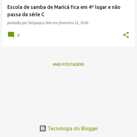
e
Escola de samba de Maricá fica em 4º lugar e não
n
passa da série C
s
postado por
Itaipuaçu Site
em
fevereiro 12, 2016
0
MAIS POSTAGENS
Tecnologia do Blogger