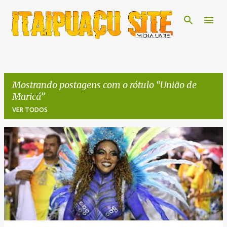
Pular para o conteúdo principal
Mostrando postagens com o rótulo
União de
Maricá
VER TODOS
P
o
s
t
a
g