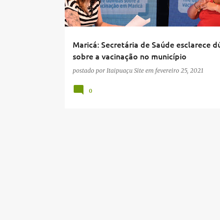
t
a
g
Maricá: Secretária de Saúde esclarece d
e
sobre a vacinação no município
n
postado por
Itaipuaçu Site
em
fevereiro 25, 2021
s
0