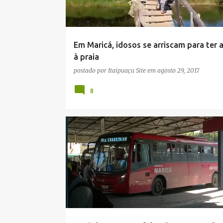
a
g
e
Em Maricá, idosos se arriscam para ter 
n
à praia
s
postado por
Itaipuaçu Site
em
agosto 29, 2017
8
CIDADE
DESCASO
EPT
IDOSOS
MARICÁ