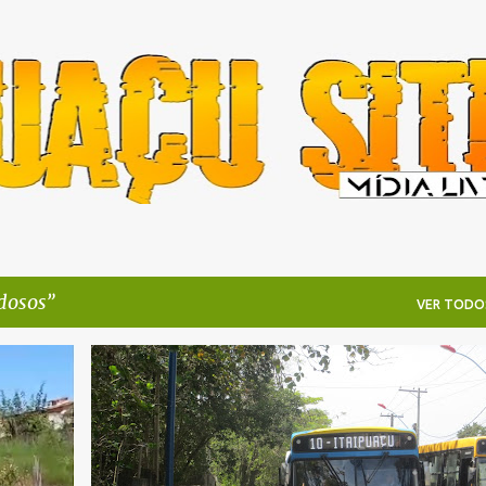
Pular para o conteúdo principal
dosos
VER TODO
CIDADE
CRIANÇAS
DESCASO
+
6
+