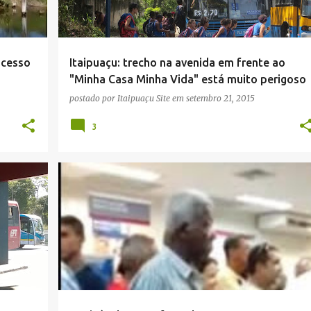
acesso
Itaipuaçu: trecho na avenida em frente ao
"Minha Casa Minha Vida" está muito perigoso
postado por
Itaipuaçu Site
em
setembro 21, 2015
3
+
1
BRADESCO
CIDADE
DESCASO
IDOSOS
MARICÁ
NOTÍCIAS
REPORTAGENS
+