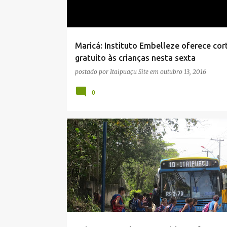
a
g
e
Maricá: Instituto Embelleze oferece cor
n
gratuito às crianças nesta sexta
s
postado por
Itaipuaçu Site
em
outubro 13, 2016
0
CIDADE
CRIANÇAS
DESCASO