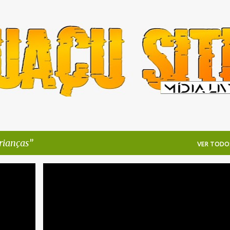
Pular para o conteúdo principal
rianças
VER TODO
CRIANÇAS
DESCASO
MARICÁ
+
3
+