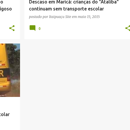
ao
Descaso em Maricá: crianças do "Ataliba"
rigoso
continuam sem transporte escolar
postado por
Itaipuaçu Site
em
maio 15, 2015
0
+
4
colar