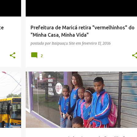
te
Prefeitura de Maricá retira "vermelhinhos" do
"Minha Casa, Minha Vida"
postado por
Itaipuaçu Site
em
fevereiro 17, 2016
2
+
6
CIDADE
CRIANÇAS
DESCASO
EDUCAÇÃO
+
4