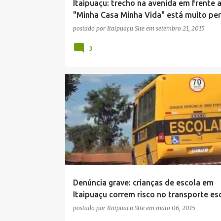
Itaipuaçu: trecho na avenida em frente 
"Minha Casa Minha Vida" está muito pe
postado por
Itaipuaçu Site
em
setembro 21, 2015
3
CRIANÇAS
DENÚNCIA
DESCASO
ESCOLA
Denúncia grave: crianças de escola em
Itaipuaçu correm risco no transporte es
postado por
Itaipuaçu Site
em
maio 06, 2015