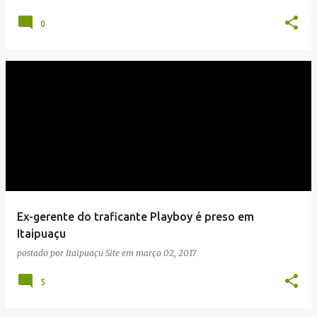
0
Ex-gerente do traficante Playboy é preso em
Itaipuaçu
postado por
Itaipuaçu Site
em
março 02, 2017
5