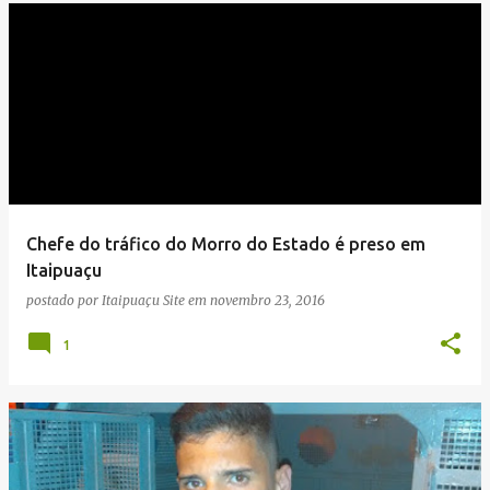
Chefe do tráfico do Morro do Estado é preso em
Itaipuaçu
postado por
Itaipuaçu Site
em
novembro 23, 2016
1